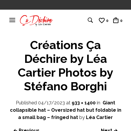
0
0
Créations Ça
Déchire by Léa
Cartier Photos by
Stéfano Borghi
Published
04/17/2023
at
933 × 1400
in
Giant
collapsible hat – Oversized hat but foldable in
a small bag – fringed hat
by
Léa Cartier
← Previous
Next →