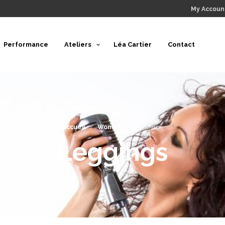
My Accoun
Performance
Ateliers
Léa Cartier
Contact
Accueil
/
Women
/
Leggings
Leggings