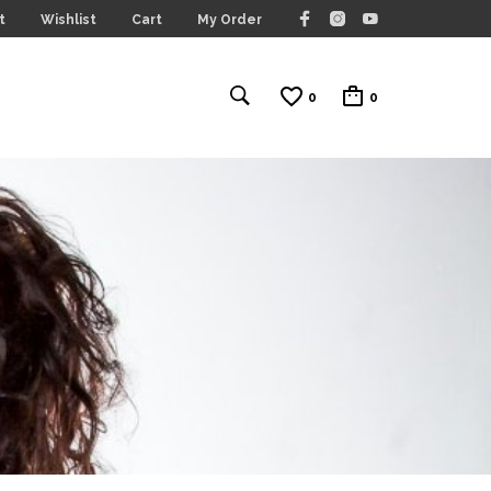
t
Wishlist
Cart
My Order
0
0