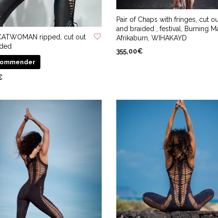
ADD TO WISHLIST
Pair of Chaps with fringes, cut ou
 WISHLIST
and braided , festival, Burning M
 CATWOMAN ripped, cut out
Afrikaburn, WIHAKAYD
ided
355,00
€
commender
Ce
CHOIX DES OPTIONS
produit
€
a
Ce
DES OPTIONS
plusieurs
produit
variations.
a
Les
plusieurs
options
variations.
peuvent
Les
être
options
choisies
peuvent
sur
être
la
choisies
page
sur
du
la
produit