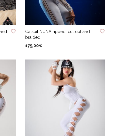
ADD TO WISHLIST
 and
Catsuit NUNA ripped, cut out and
braided
175,00
€
Ce
CHOIX DES OPTIONS
produit
a
plusieurs
variations.
Les
options
peuvent
être
choisies
sur
la
page