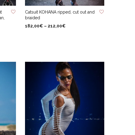
ADD TO WISHLIST
t
Catsuit KOHANA ripped, cut out and
an,
braided
182,00
€
–
212,00
€
Ce
CHOIX DES OPTIONS
produit
a
plusieurs
variations.
Les
options
peuvent
être
choisies
sur
la
page
du
produit