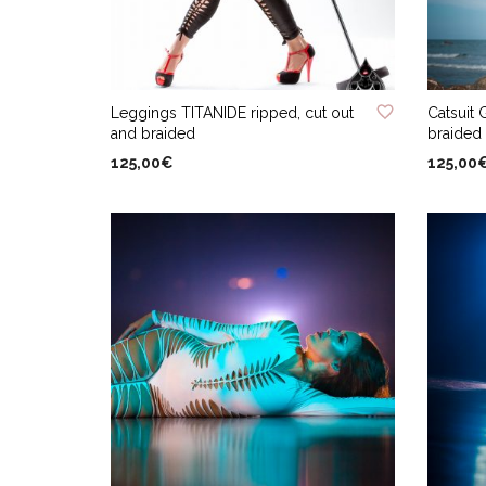
du
produit
ADD TO WISHLIST
ADD TO
Leggings TITANIDE ripped, cut out
Catsuit 
and braided
braided
125,00
€
125,00
Ce
CHOIX DES OPTIONS
CHOIX 
produit
a
plusieurs
variations.
Les
options
peuvent
être
choisies
sur
la
page