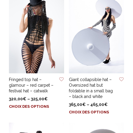
ADD TO WISHLIST
ADD TO WISHLIST
Giant collapsible hat –
Fringed top hat –
Oversized hat but
glamour – red carpet –
foldable in a small bag
festival hat – catwalk
– black and white
320,00
€
–
325,00
€
365,00
€
–
465,00
€
Ce
CHOIX DES OPTIONS
Ce
produit
CHOIX DES OPTIONS
produit
a
a
plusieurs
plusieurs
variations.