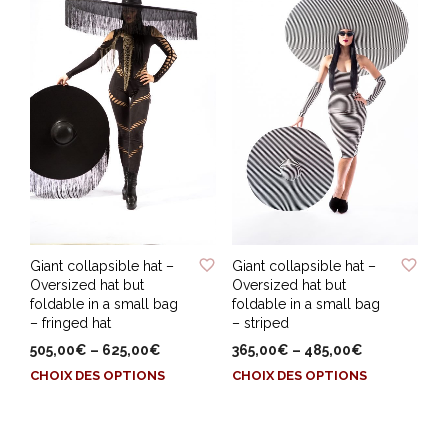
variations.
Les
Les
options
options
peuvent
peuvent
être
être
choisies
choisies
sur
sur
la
la
page
page
du
du
produit
produit
ADD TO WISHLIST
ADD TO WISHLIST
Giant collapsible hat –
Giant collapsible hat –
Oversized hat but
Oversized hat but
foldable in a small bag
foldable in a small bag
– fringed hat
– striped
505,00
€
–
625,00
€
365,00
€
–
485,00
€
Ce
Ce
CHOIX DES OPTIONS
CHOIX DES OPTIONS
produit
produit
a
a
plusieurs
plusieurs