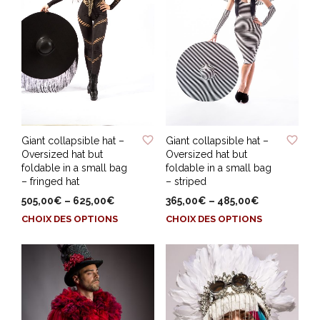
page
peuvent
du
être
produit
choisies
sur
la
page
du
produit
ADD TO WISHLIST
ADD TO WISHLIST
Giant collapsible hat –
Giant collapsible hat –
Oversized hat but
Oversized hat but
foldable in a small bag
foldable in a small bag
– fringed hat
– striped
505,00
€
–
625,00
€
365,00
€
–
485,00
€
Ce
Ce
CHOIX DES OPTIONS
CHOIX DES OPTIONS
produit
produit
a
a
plusieurs
plusieurs
variations.
variations.
Les
Les
options
options