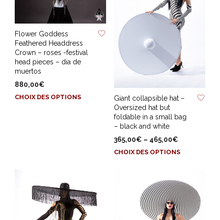
choisies
peuvent
sur
être
la
ADD TO WISHLIST
choisies
page
Flower Goddess
sur
Feathered Headdress
du
la
Crown – roses -festival
produit
page
head pieces – dia de
muertos
du
produit
880,00
€
ADD TO WISHLIST
Ce
CHOIX DES OPTIONS
Giant collapsible hat –
produit
Oversized hat but
foldable in a small bag
a
– black and white
plusieurs
variations.
365,00
€
–
465,00
€
Les
Ce
CHOIX DES OPTIONS
options
produit
peuvent
a
être
plusieurs
choisies
variations.
sur
Les
la
options