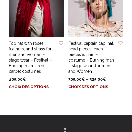
peuvent
peuvent
être
être
choisies
choisies
sur
sur
la
la
page
page
ADD TO WISHLIST
ADD TO WISHLIST
du
du
Top hat with roses,
Festival captain cap, hat,
produit
produit
feathers, and strass for
head pieces, each
men and women –
pieces is unic –
stage wear – Festival –
costume – Burning man
Burning man – red
– stage wear- for men
carpet costumes
and Women
405,00
€
305,00
€
–
325,00
€
Ce
Ce
CHOIX DES OPTIONS
CHOIX DES OPTIONS
produit
produit
a
a
plusieurs
plusieurs
variations.
variations.
Les
Les
options
options
peuvent
peuvent