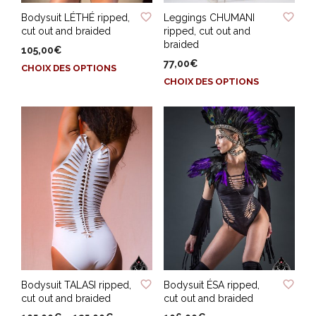
ADD TO WISHLIST
ADD TO WISHLIST
Bodysuit LÉTHÉ ripped,
Leggings CHUMANI
cut out and braided
ripped, cut out and
braided
105,00
€
77,00
€
Ce
CHOIX DES OPTIONS
Ce
produit
CHOIX DES OPTIONS
produit
a
a
plusieurs
plusieurs
variations.
variations.
Les
Les
options
options
peuvent
peuvent
être
être
choisies
choisies
sur
sur
la
la
page
page
du
ADD TO WISHLIST
ADD TO WISHLIST
du
produit
Bodysuit TALASI ripped,
Bodysuit ÉSA ripped,
produit
cut out and braided
cut out and braided