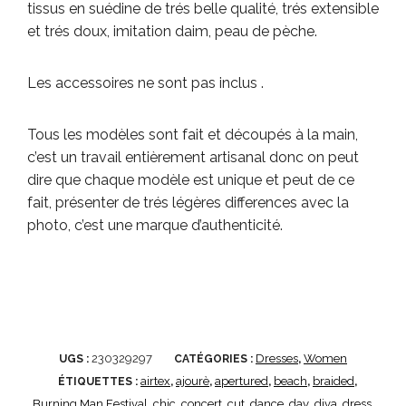
tissus en suédine de trés belle qualité, trés extensible
et trés doux, imitation daim, peau de pèche.
Les accessoires ne sont pas inclus .
Tous les modèles sont fait et découpés à la main,
c’est un travail entièrement artisanal donc on peut
dire que chaque modèle est unique et peut de ce
fait, présenter de trés légères differences avec la
photo, c’est une marque d’authenticité.
230329297
Dresses
Women
UGS :
CATÉGORIES :
,
airtex
ajourè
apertured
beach
braided
ÉTIQUETTES :
,
,
,
,
,
Burning Man Festival
chic
concert
cut
dance
day
diva
dress
,
,
,
,
,
,
,
,