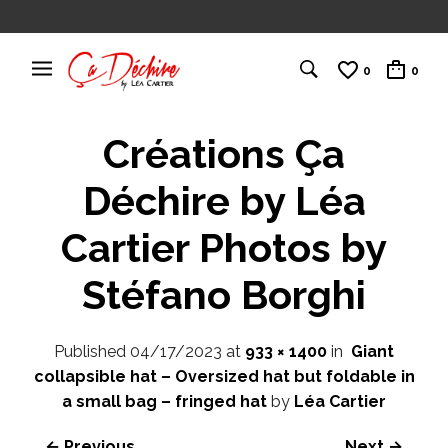
0
0
Créations Ça
Déchire by Léa
Cartier Photos by
Stéfano Borghi
Published
04/17/2023
at
933 × 1400
in
Giant
collapsible hat – Oversized hat but foldable in
a small bag – fringed hat
by
Léa Cartier
← Previous
Next →