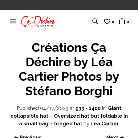
0
0
Créations Ça
Déchire by Léa
Cartier Photos by
Stéfano Borghi
Published
04/17/2023
at
933 × 1400
in
Giant
collapsible hat – Oversized hat but foldable in
a small bag – fringed hat
by
Léa Cartier
← Previous
Next →